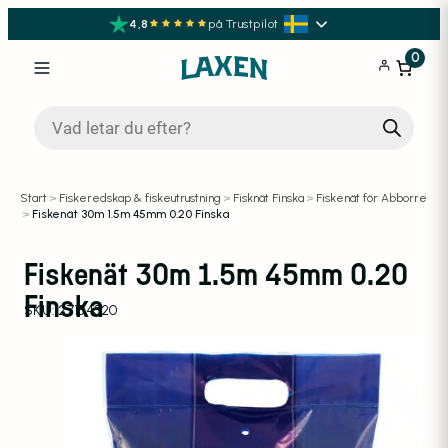
4,8
på Trustpilot
0
Produktsökning
Start
>
Fiskeredskap & fiskeutrustning
>
Fisknät Finska
>
Fiskenät för Abborre
>
Fiskenät 30m 1.5m 45mm 0.20 Finska
Fiskenät 30m 1.5m 45mm 0.20
Finska
SKU:
27154520