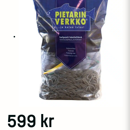
599
kr