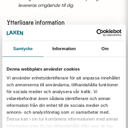
levereras omgående till dig.
Ytterligare information
Vikt
Samtycke
Information
Om
0,9 kg
Denna webbplats använder cookies
Favoriter inom samma kategori
Vi använder enhetsidentifierare för att anpassa innehållet
och annonserna till användarna, tillhandahålla funktioner
för sociala medier och analysera vår trafik. Vi
vidarebefordrar även sådana identifierare och annan
information från din enhet till de sociala medier och
annons- och analysföretag som vi samarbetar med.
Dessa kan i sin tur kombinera informationen med annan
information som du har tillhandahållit eller som de har