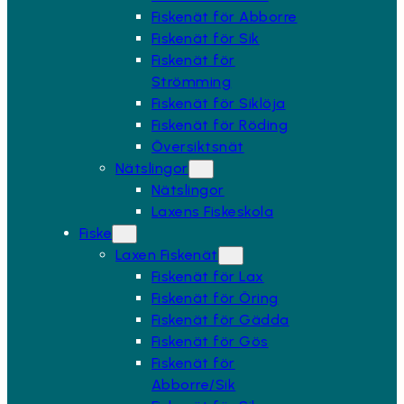
Fiskenät för Abborre
Fiskenät för Sik
Fiskenät för
Strömming
Fiskenät för Siklöja
Fiskenät för Röding
Översiktsnät
Nätslingor
Nätslingor
Laxens Fiskeskola
Fiske
Laxen Fiskenät
Fiskenät för Lax
Fiskenät för Öring
Fiskenät för Gädda
Fiskenät för Gös
Fiskenät för
Abborre/Sik