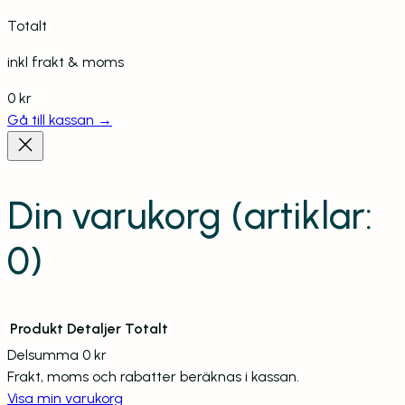
Totalt
inkl frakt & moms
0 kr
Gå till kassan →
Din varukorg
(artiklar:
0)
Produkt
Detaljer
Totalt
Delsumma
0 kr
Frakt, moms och rabatter beräknas i kassan.
Produkter
Visa min varukorg