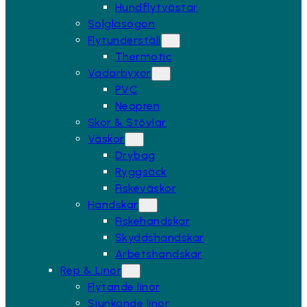
Hundflytvästar
Solglasögon
Flytunderställ
Thermotic
Vadarbyxor
PVC
Neopren
Skor & Stövlar
Väskor
Drybag
Ryggsäck
Fiskeväskor
Handskar
Fiskehandskar
Skyddshandskar
Arbetshandskar
Rep & Linor
Flytande linor
Sjunkande linor