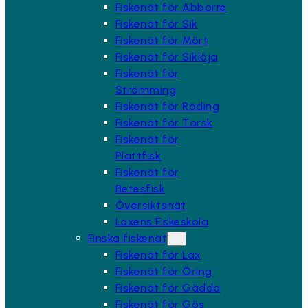
Fiskenät för Abborre
Fiskenät för Sik
Fiskenät för Mört
Fiskenät för Siklöja
Fiskenät för
Strömming
Fiskenät för Röding
Fiskenät för Torsk
Fiskenät för
Plattfisk
Fiskenät för
Betesfisk
Översiktsnät
Laxens Fiskeskola
Finska fiskenät
Fiskenät för Lax
Fiskenät för Öring
Fiskenät för Gädda
Fiskenät för Gös