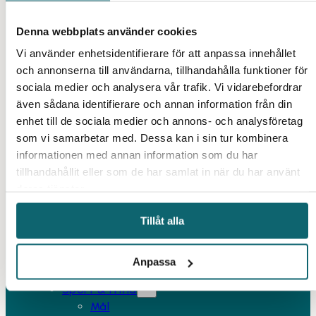
Äpple
Öl
Denna webbplats använder cookies
Jägarblandning
5 smaker
Vi använder enhetsidentifierare för att anpassa innehållet
Karibisk blandning
och annonserna till användarna, tillhandahålla funktioner för
Specialblandning
sociala medier och analysera vår trafik. Vi vidarebefordrar
Lönn
även sådana identifierare och annan information från din
Körsbär
enhet till de sociala medier och annons- och analysföretag
Rökspån
som vi samarbetar med. Dessa kan i sin tur kombinera
Böcker
informationen med annan information som du har
Nitritsalt
tillhandahållit eller som de har samlat in när du har använt
Gourmetstål
deras tjänster.
Stekhäll
Tillåt alla
Pizza
Smasher
Övrigt
Anpassa
Tillbehör
Sport & Fritid
Mål