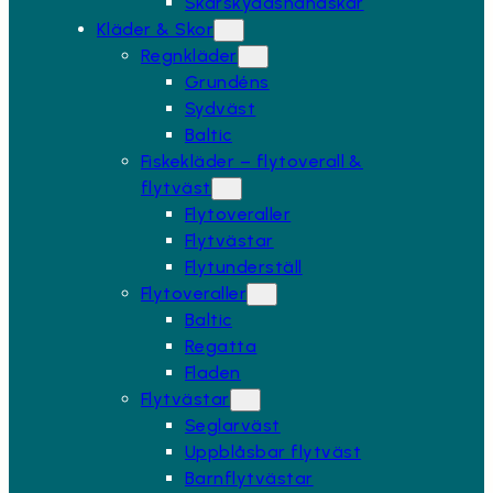
Skärskyddshandskar
Kläder & Skor
Regnkläder
Grundéns
Sydväst
Baltic
Fiskekläder – flytoverall &
flytväst
Flytoveraller
Flytvästar
Flytunderställ
Flytoveraller
Baltic
Regatta
Fladen
Flytvästar
Seglarväst
Uppblåsbar flytväst
Barnflytvästar