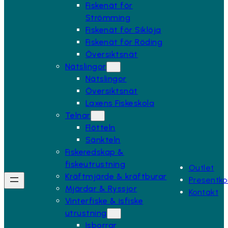
Fiskenät för
Strömming
Fiskenät för Siklöja
Fiskenät för Röding
Översiktsnät
Nätslingor
Nätslingor
Översiktsnät
Laxens Fiskeskola
Telnar
Flötteln
Sänkteln
Fiskeredskap &
fiskeutrustning
Outlet
Kräftmjärde & kräftburar
Presentko
Mjärdar & Ryssjor
Kontakt
Vinterfiske & isfiske
utrustning
Isborrar