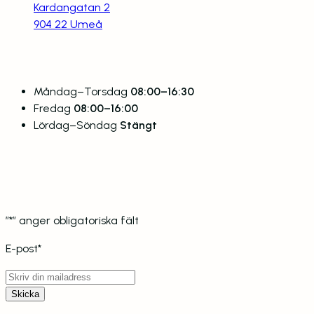
Kardangatan 2
904 22 Umeå
Öppettider
Måndag–Torsdag
08:00–16:30
Fredag
08:00–16:00
Lördag–Söndag
Stängt
Få vårt nyhetsbrev
Ta del av rabatter och erbjudanden.
”
*
” anger obligatoriska fält
E-post
*