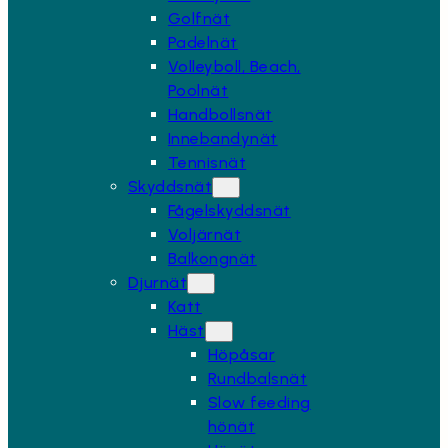
Golfnät
Padelnät
Volleyboll, Beach,
Poolnät
Handbollsnät
Innebandynät
Tennisnät
Skyddsnät
Fågelskyddsnät
Voljärnät
Balkongnät
Djurnät
Katt
Häst
Höpåsar
Rundbalsnät
Slow feeding
hönät