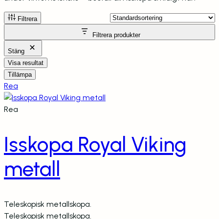
Filtrera
Filtrera produkter
Stäng
Visa resultat
Tillämpa
Produkter
Rea
på
rea
Produkter
Rea
på
rea
Isskopa Royal Viking
metall
Teleskopisk metallskopa.
Teleskopisk metallskopa.