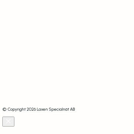
Jag godkänner att mina uppgifter hanteras i enlighet med
gällande lag och att de används till att kontakta mig utifrån det
inskickade formuläret.
© Copyright
2026
Laxen Specialnät AB