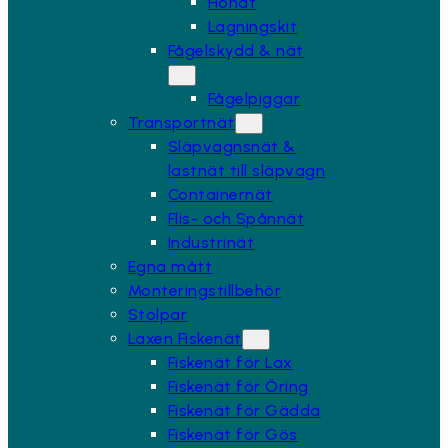
Hönät
Lagningskit
Fågelskydd & nät
Fågelpiggar
Transportnät
Släpvagnsnät &
lastnät till släpvagn
Containernät
Flis- och Spånnät
Industrinät
Egna mått
Monteringstillbehör
Stolpar
Laxen Fiskenät
Fiskenät för Lax
Fiskenät för Öring
Fiskenät för Gädda
Fiskenät för Gös