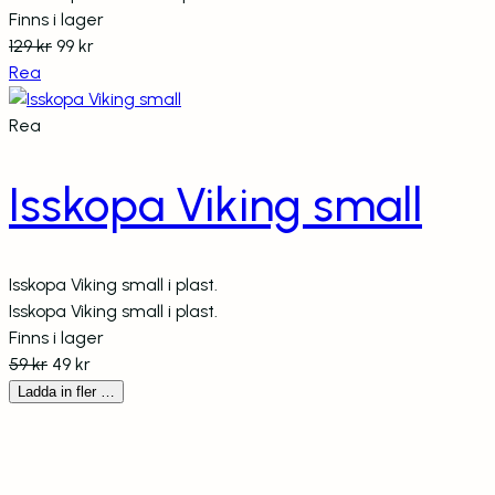
Finns i lager
Det
Det
129
kr
99
kr
Produkter
ursprungliga
nuvarande
Rea
på
priset
priset
rea
Produkter
var:
är:
Rea
på
129 kr.
99 kr.
rea
Isskopa Viking small
Isskopa Viking small i plast.
Isskopa Viking small i plast.
Finns i lager
Det
Det
59
kr
49
kr
ursprungliga
nuvarande
Ladda in fler …
priset
priset
var:
är:
59 kr.
49 kr.