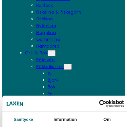
Runlock
Fiskelina & fiskegarn
Stållina
Nylonlina
Flagglina
Gummilina
Hamparep
Grill & Rök
Rökskåp
Rökbriketter
Al
Björk
Bok
En
Hickory
Mesquite
Whiskey
Samtycke
Information
Om
Ek