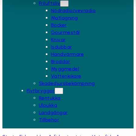
Friluftsliv
Nödradio/vevradio
Matlagning
Böcker
Gourmestål
Knivar
Isdubbar
Handvärmare
Broddar
Myggmedel
Vattenkikare
Skadedjursbekämpning
Flytbryggor
Rentukka
Ulpukka
Landgångar
Tillbehör