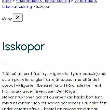
Start
>
Fiskeredskap & fiskeutrustning
>
Vinterfiske &
isfiske utrustning
>
Isskopor
Meny
Isskopor
Trött på att borrhålet fryser igen eller fylls med issörja när
du pimplar eller anglar? En rejäl isskopa i metall är det
absolut viktigaste tillbehöret för att hålla hålet helt rent
från isslask under fiskepasset. Den tåliga
stålkonstruktionen gör att du enkelt kan hacka bort tunn
nyis runt kanten utan att skopan går sönder. Håll hålet fritt
under vinterns isfiske – beställ din isskopa smidigt här!