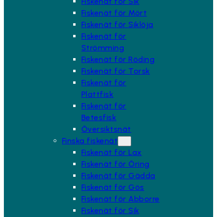
Fiskenät för Sik
Fiskenät för Mört
Fiskenät för Siklöja
Fiskenät för
Strömming
Fiskenät för Röding
Fiskenät för Torsk
Fiskenät för
Plattfisk
Fiskenät för
Betesfisk
Översiktsnät
Finska fiskenät
Fiskenät för Lax
Fiskenät för Öring
Fiskenät för Gädda
Fiskenät för Gös
Fiskenät för Abborre
Fiskenät för Sik