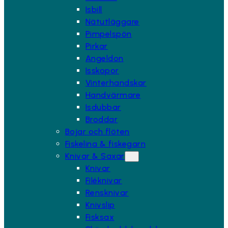
Isbill
Nätutläggare
Pimpelspön
Pirkar
Angeldon
Isskopor
Vinterhandskar
Handvärmare
Isdubbar
Broddar
Bojar och flöten
Fiskelina & fiskegarn
Knivar & Saxar
Knivar
Filéknivar
Rensknivar
Knivslip
Fisksax