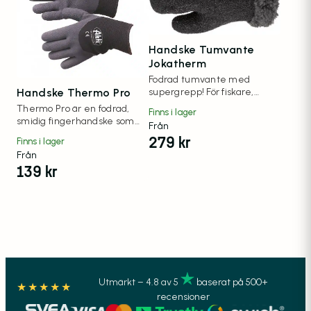
Handske Tumvante
Jokatherm
Fodrad tumvante med
Handske Thermo Pro
supergrepp! För fiskare,
hantverkare, virkeshantering
Thermo Pro är en fodrad,
Finns i lager
m.m.
smidig fingerhandske som
Från
passar bra för t.ex. isfiske.
279
kr
Finns i lager
Från
139
kr
Utmärkt – 4.8 av 5
baserat på 500+
★★★★★
recensioner