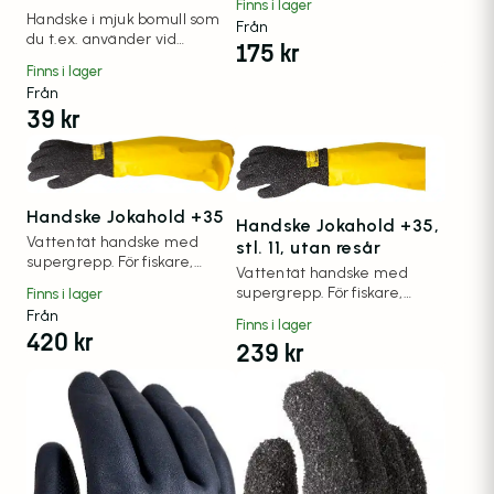
Finns i lager
hantverkare m.m.
Handske i mjuk bomull som
Från
du t.ex. använder vid
175
kr
fiskhantering eller som extra
Finns i lager
foder i arbetshandskar.
Från
39
kr
Handske Jokahold +35
Handske Jokahold +35,
Vattentät handske med
stl. 11, utan resår
supergrepp. För fiskare,
Vattentät handske med
hantverkare, virkeshantering
supergrepp. För fiskare,
Finns i lager
m.m.
hantverkare, virkeshantering
Från
Finns i lager
m.m. Utan resår.
420
kr
239
kr