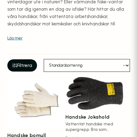
vinterdagar ute i naturen? Eller värmande fiske-vantar
som tar dig igenom en dag av isfiske? Här hittar du alla
våra handskar, från vattentäta arbetshandskar,
skyddshandskar mot kemikalier och knivhandskar till
varma vantar med supergrepp och andra fiskehandskar.
Oavsett om du arbetar i tuffa miljöer eller behöver
pålitligt skydd under dina fisketurer har vi handskarna som
klarar uppgiften. Beställ dina handskar här och få snabb
leverans, samt gratis frakt om du handlar för minst 1199 kr.
Filtrera
Handske Jokahold
Vattentät handske med
supergrepp. Bra som
Handske bomull
knivhandske. För fiskare,