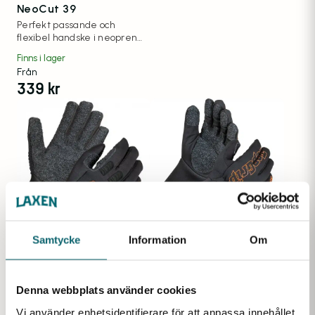
NeoCut 39
Perfekt passande och
flexibel handske i neopren
och snitt. Ger bra skydd mot
Finns i lager
olika kemikalier.
Från
Snittskyddsklassificering 3 /
339
kr
D.
Samtycke
Information
Om
Handske Jokasafe Top
Handske JokaSafe
Grip 5510
TopGrip 5540
Vattenavvisande handske
Vattenavvisande handske
Denna webbplats använder cookies
med supergrepp. För
med supergrepp. För fiskare,
fiskare,transport och
transport och hantverkare
Finns i lager
Finns i lager
Vi använder enhetsidentifierare för att anpassa innehållet