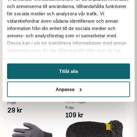
hantverkare m.m.
m.m.
Från
Från
och annonserna till användarna, tillhandahålla funktioner
219
kr
229
kr
för sociala medier och analysera vår trafik. Vi
vidarebefordrar även sådana identifierare och annan
information från din enhet till de sociala medier och
annons- och analysföretag som vi samarbetar med.
Dessa kan i sin tur kombinera informationen med annan
information som du har tillhandahållit eller som de har
samlat in när du har använt deras tjänster.
Tillåt alla
Handske Montering Blå
Handske skärskydd
Mjuk och smidig handske
Mjuk och skärbeständig
som skyddar bra med en PU-
Anpassa
handske som skyddar
beläggning på handflatan.
Finns i lager
händerna när du använder
Finns i lager
Från
kniv vid fisk- och
Från
29
kr
kötthantering.
109
kr