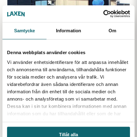
Samtycke
Information
Om
Denna webbplats använder cookies
Upptäck Laxen Specialnät
Vi använder enhetsidentifierare för att anpassa innehållet
Vi på Laxen.com är specialiserade på friluftsartiklar
och annonserna till användarna, tillhandahålla funktioner
för nordiska klimat. Vi säljer och skräddarsyr fiskenät,
för sociala medier och analysera vår trafik. Vi
transportnät, skyddsnät samt idrottsnät för alla
vidarebefordrar även sådana identifierare och annan
tänkbara ändamål. Vi har även rundbalsnät och hönät
information från din enhet till de sociala medier och
för hästar, regnkläder, flytoveraller, issågar och
annons- och analysföretag som vi samarbetar med.
mycket mer. Vår erfarenhet sträcker sig tillbaka till
Dessa kan i sin tur kombinera informationen med annan
1948 och erbjuder ett gediget hantverk av specialnät.
information som du har tillhandahållit eller som de har
samlat in när du har använt deras tjänster.
Välkommen in till vår butik för att utforska vårt
sortiment på plats.
Tillåt alla