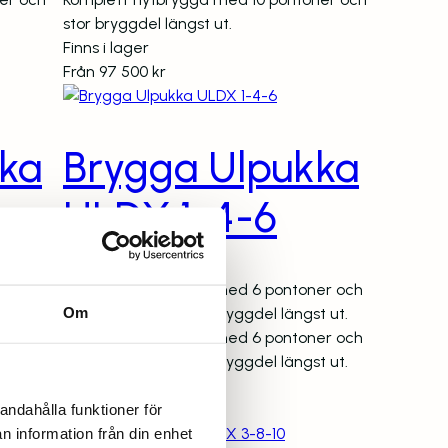
stor bryggdel längst ut.
Finns i lager
Från
97 500
kr
ka
Brygga Ulpukka
ULDX 1-4-6
er och
Komplett flytbrygga med 6 pontoner och
Om
t ut.
extra stor och stabil bryggdel längst ut.
er och
Komplett flytbrygga med 6 pontoner och
t ut.
extra stor och stabil bryggdel längst ut.
Finns i lager
Från
60 000
kr
andahålla funktioner för
n information från din enhet