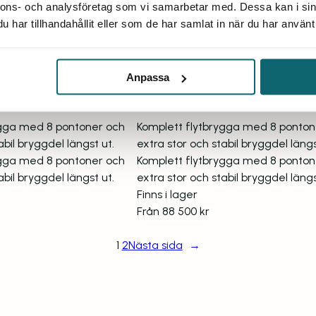
nnons- och analysföretag som vi samarbetar med. Dessa kan i sin
har tillhandahållit eller som de har samlat in när du har använt 
a Ulpukka
Brygga Ulpuk
2-6-8
ULDX 2-7-8
Anpassa
ygga med 8 pontoner och
Komplett flytbrygga med 8 ponton
abil bryggdel längst ut.
extra stor och stabil bryggdel längs
ygga med 8 pontoner och
Komplett flytbrygga med 8 ponton
abil bryggdel längst ut.
extra stor och stabil bryggdel längs
Finns i lager
Från
88 500
kr
1
2
Nästa sida
→