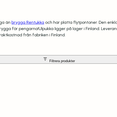
gga än
brygga Rentukka
och har platta flytpontoner. Den enkla
gga för pengarna!Ulpukka ligger på lager i Finland. Leveranst
aktkostnad från fabriken i Finland.
Filtrera produkter