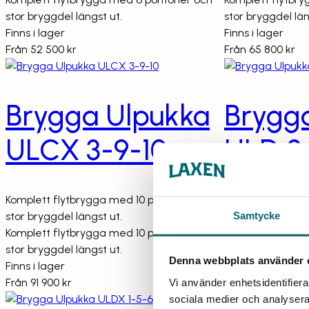
stor bryggdel längst ut.
stor bryggdel län
Finns i lager
Finns i lager
Från
52 500
kr
Från
65 800
kr
Brygga Ulpukka
Brygg
ULCX 3-9-10
ULD 2
Komplett flytbrygga med 10 pontoner och
Komplett flytbr
Samtycke
stor bryggdel längst ut.
extra stor och st
Komplett flytbrygga med 10 pontoner och
Komplett flytbr
stor bryggdel längst ut.
extra stor och st
Denna webbplats använder 
Finns i lager
Finns i lager
Från
91 900
kr
Från
42 800
kr
Vi använder enhetsidentifierar
sociala medier och analysera 