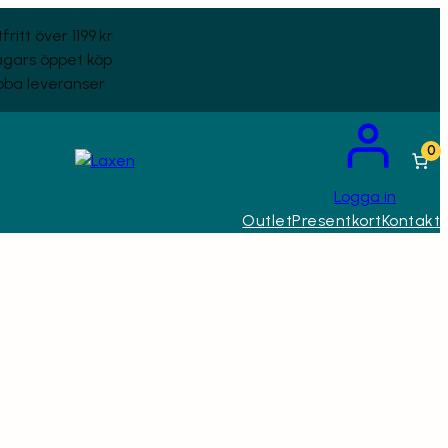
fritt över 1199 kr
agars öppet köp
ba leveranser
0
Logga in
Outlet
Presentkort
Kontakt