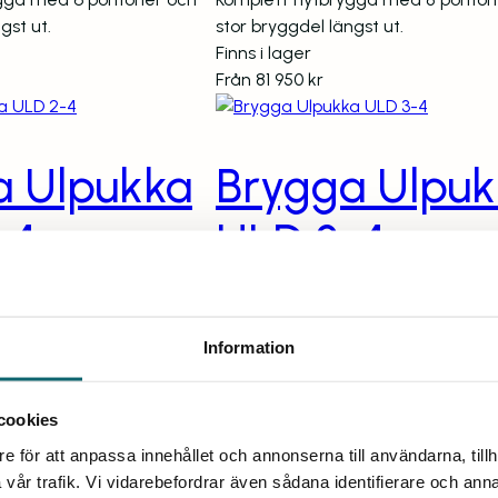
gst ut.
stor bryggdel längst ut.
Finns i lager
Från
81 950
kr
a Ulpukka
Brygga Ulpuk
-4
ULD 3-4
ygga med 4 pontoner och
Komplett flytbrygga med 4 ponton
Information
abil bryggdel längst ut.
extra stor och stabil bryggdel längs
ygga med 4 pontoner och
Komplett flytbrygga med 4 ponton
abil bryggdel längst ut.
extra stor och stabil bryggdel längs
cookies
Finns i lager
Från
47 300
kr
e för att anpassa innehållet och annonserna till användarna, tillh
vår trafik. Vi vidarebefordrar även sådana identifierare och anna