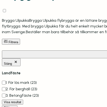
Brygga Ulpukka
Brygga Ulpukka flybrygga är en lättare bry
flytbrygga. Med brygga Ulpukka får du helt enkelt mycket bry
inom Sverige.Beställer man bara tillbehör så tillkommer en fr
Filtrera
Stäng
Landfäste
Landfäste
1. För lös mark
(23)
2. För berghäll
(23)
3. Betongfäste
(23)
Visa resultat