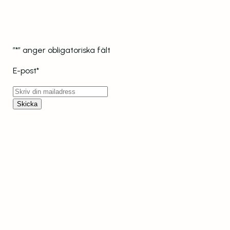
Få vårt nyhetsbrev
Ta del av rabatter och erbjudanden.
”
*
” anger obligatoriska fält
E-post
*