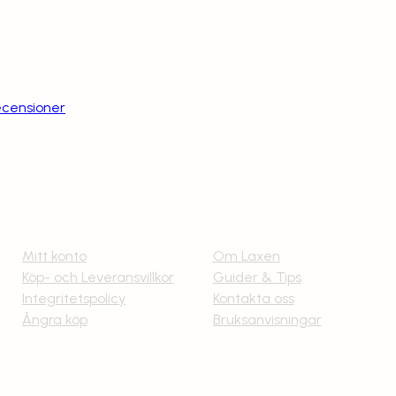
ecensioner
Villkor och Info
Om Laxen
Mitt konto
Om Laxen
Köp- och Leveransvillkor
Guider & Tips
Integritetspolicy
Kontakta oss
Ångra köp
Bruksanvisningar