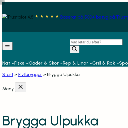
Hoppa
till
4,8
Baserat på 500+ betyg
på Trustp
innehåll
Produktsökning
Nät
Fiske
Kläder & Skor
Rep & Linor
Grill & Rök
Spor
Start
>
Flytbryggor
>
Brygga Ulpukka
Meny
Brygga Ulpukka