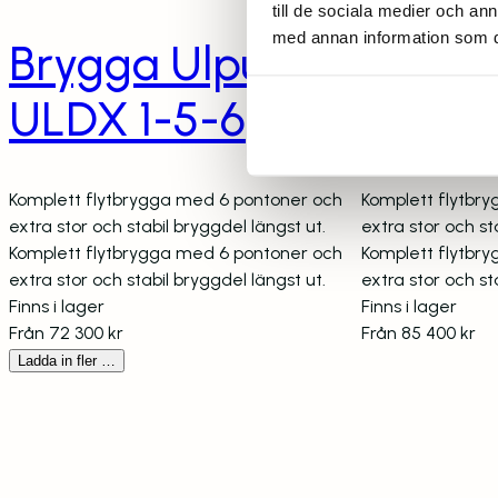
till de sociala medier och a
med annan information som du 
Brygga Ulpukka
Brygg
ULDX 1-5-6
ULDX 
Komplett flytbrygga med 6 pontoner och
Komplett flytbr
extra stor och stabil bryggdel längst ut.
extra stor och st
Komplett flytbrygga med 6 pontoner och
Komplett flytbr
extra stor och stabil bryggdel längst ut.
extra stor och st
Finns i lager
Finns i lager
Från
72 300
kr
Från
85 400
kr
Ladda in fler …