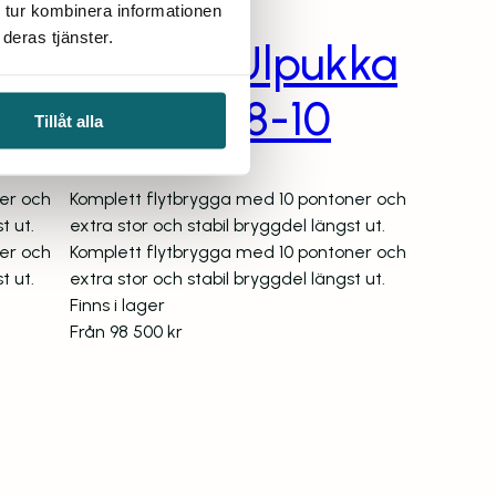
 tur kombinera informationen
deras tjänster.
ka
Brygga Ulpukka
ULDX 3-8-10
Tillåt alla
er och
Komplett flytbrygga med 10 pontoner och
t ut.
extra stor och stabil bryggdel längst ut.
er och
Komplett flytbrygga med 10 pontoner och
t ut.
extra stor och stabil bryggdel längst ut.
Finns i lager
Från
98 500
kr