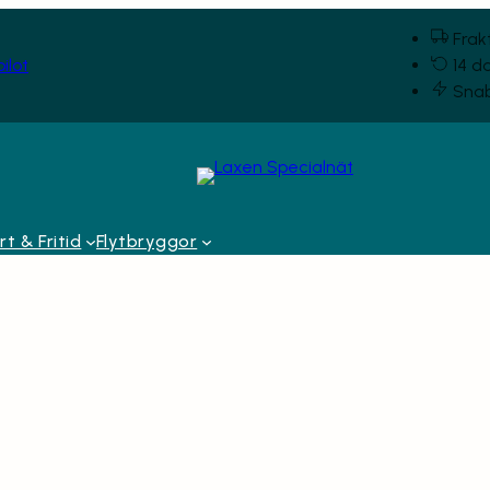
Frakt
ilot
14 d
Snab
t & Fritid
Flytbryggor