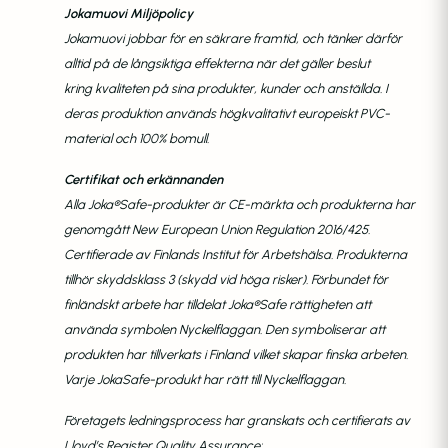
Jokamuovi Miljöpolicy
Jokamuovi jobbar för en säkrare framtid, och tänker därför
alltid på de långsiktiga effekterna när det gäller beslut
kring
kvaliteten på sina produkter, kunder och anställda. I
deras produktion används högkvalitativt europeiskt PVC-
material och 100% bomull.
Certifikat och erkännanden
Alla Joka®Safe-produkter är CE-märkta och produkterna har
genomgått New European Union Regulation 2016/425.
Certifierade av Finlands Institut för
Arbetshälsa. Produkterna
tillhör skyddsklass 3 (skydd vid höga risker). Förbundet för
finländskt arbete har tilldelat Joka®Safe rättigheten att
använda
symbolen Nyckelflaggan. Den symboliserar att
produkten har tillverkats i Finland vilket skapar finska arbeten.
Varje JokaSafe-produkt har rätt till Nyckelflaggan.
Företagets ledningsprocess har granskats och certifierats av
Lloyd’s Register Quality Assurance: