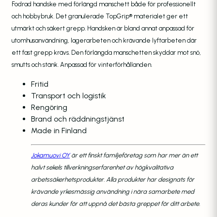
Fodrad handske med förlängd manschett både för professionellt
och hobbybruk. Det granulerade TopGrip® materialet ger ett
utmärkt och säkert grepp. Handsken är bland annat anpassad för
utomhusanvändning, lagerarbeten och krävande lyftarbeten där
ett fast grepp krävs. Den förlängda manschetten skyddar mot snö,
smutts och stänk. Anpassad för vinterförhållanden.
Fritid
Transport och logistik
Rengöring
Brand och räddningstjänst
Made in Finland
Jokamuovi OY
är ett finskt familjeföretag som har mer än ett
halvt sekels tillverkningserfarenhet av
högkvalitativa
arbetssäkerhetsprodukter. Alla produkter har designats för
krävande yrkesmässig
användning i nära samarbete med
deras kunder för att uppnå det bästa greppet för ditt arbete.