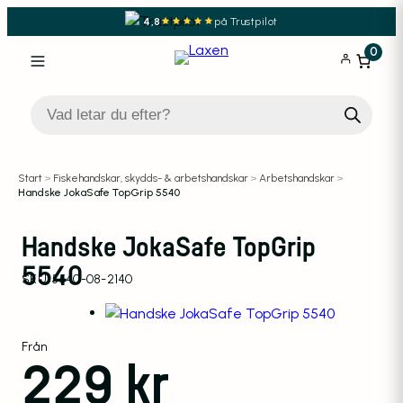
4,8
på Trustpilot
0
Produktsökning
Start
>
Fiskehandskar, skydds- & arbetshandskar
>
Arbetshandskar
>
Handske JokaSafe TopGrip 5540
Handske JokaSafe TopGrip
5540
SKU:
5540-08-2140
Från
229
kr