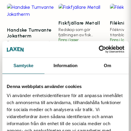
Fiskfjällare Metall
Filékniv
Handske Tumvante
Redskap som gör
Filékniv m
fjällningen av fisk
titanblad.
Jokatherm
snabbare och enklare.
Finns i lager
Finns i lager
Fodrad tumvante med
supergrepp! För fiskare,
hantverkare,
Finns i lager
virkeshantering m.m.
Samtycke
Information
Om
Denna webbplats använder cookies
Vi använder enhetsidentifierare för att anpassa innehållet
och annonserna till användarna, tillhandahålla funktioner
för sociala medier och analysera vår trafik. Vi
vidarebefordrar även sådana identifierare och annan
information från din enhet till de sociala medier och
annons- och analysföretag som vi samarbetar med.