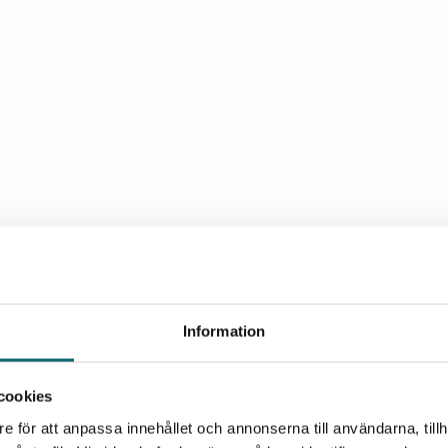
täller du in tillagningstid, temperatur och röktid. In med
g själv och stänger av helt automatiskt.
Information
cookies
e för att anpassa innehållet och annonserna till användarna, tillh