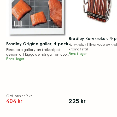
Bradley Korvkrokar, 4-
Bradley Originalgaller, 4-pack
Korvkrokar tillverkade av kraf
kromat stål.
Fördubbla gallerytan i rökskåpet
Finns i lager
genom att lägga de här gallren upp-
och-ner på dina befintliga galler.
Finns i lager
449
kr
404
kr
225
kr
Det ursprungliga priset var: 449 kr.
Det nuvarande priset är: 404 kr.