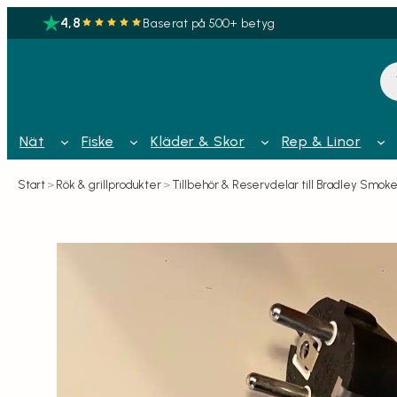
4,8
Baserat på 500+ betyg
Pr
Nät
Fiske
Kläder & Skor
Rep & Linor
Start
>
Rök & grillprodukter
>
Tillbehör & Reservdelar till Bradley Smoke