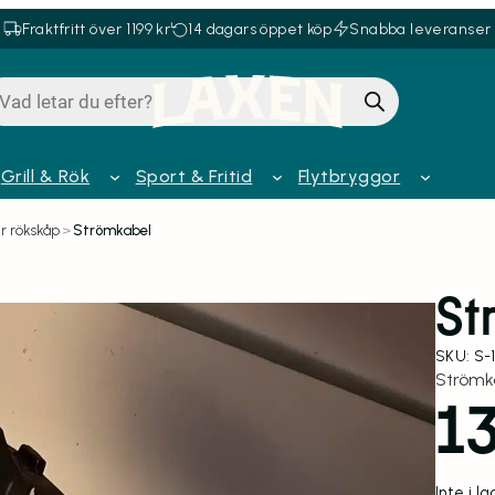
Fraktfritt över 1199 kr
14 dagars öppet köp
Snabba leveranser
oduktsökning
Grill & Rök
Sport & Fritid
Flytbryggor
r rökskåp
>
Strömkabel
St
SKU:
S-
Strömka
1
Inte i l