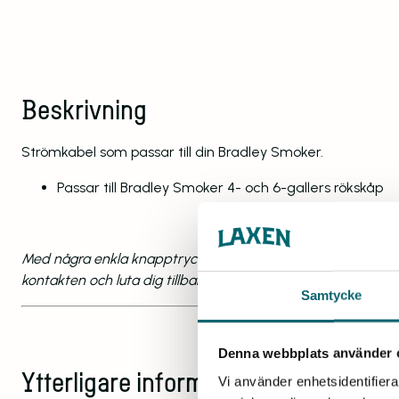
Beskrivning
Strömkabel som passar till din Bradley Smoker.
Passar till Bradley Smoker 4- och 6-gallers rökskåp
Med några enkla knapptryckningar på din
Bradley Smoker
s
kontakten och luta dig tillbaka, din Bradley Smoker sköter si
Samtycke
Denna webbplats använder 
Ytterligare information
Vi använder enhetsidentifierar