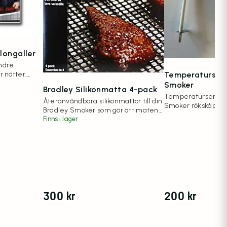
longaller
indre
r nötter,
Temperatursens
Smoker
Bradley Silikonmatta 4-pack
Temperatursensor t
Återanvändbara silikonmattor till din
Smoker rökskåp
Bradley Smoker som gör att maten
inte fastnar på gallren.
Finns i lager
300
kr
200
kr