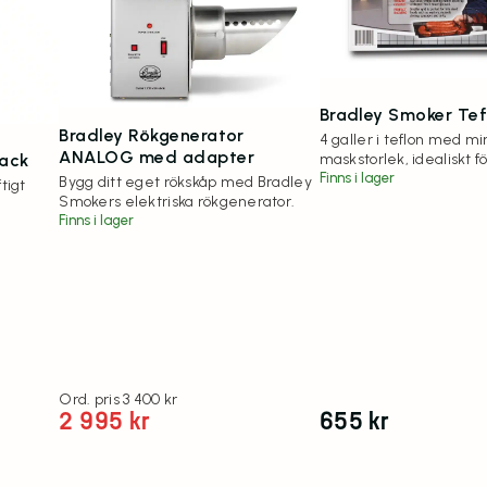
Bradley Smoker Tef
Bradley Rökgenerator
4 galler i teflon med m
ANALOG med adapter
maskstorlek, idealiskt fö
pack
grönsaker, m.m.
Finns i lager
Bygg ditt eget rökskåp med Bradley
tigt
Smokers elektriska rökgenerator.
Finns i lager
3 400
kr
2 995
kr
655
kr
Det ursprungliga priset var: 3 400 kr.
Det nuvarande priset är: 2 995 kr.