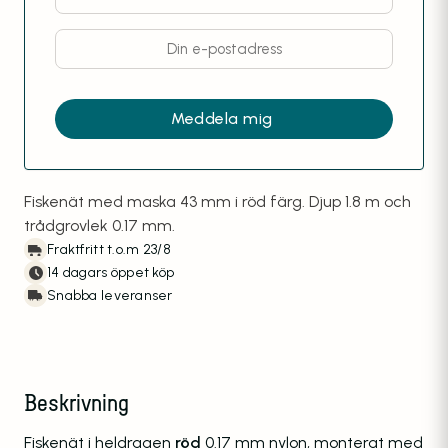
Fiskenät med maska 43 mm i röd färg. Djup 1.8 m och
trådgrovlek 0.17 mm.
Fraktfritt t.o.m 23/8
14 dagars öppet köp
Snabba leveranser
Beskrivning
Fiskenät i heldragen
röd
0.17 mm nylon, monterat med