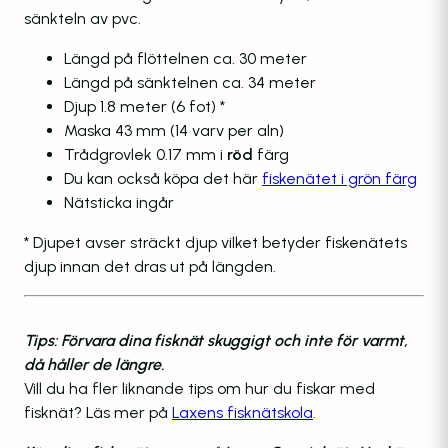
sänkteln av pvc.
Längd på flöttelnen ca. 30 meter
Längd på sänktelnen ca. 34 meter
Djup 1.8 meter (6 fot) *
Maska 43 mm (14 varv per aln)
Trådgrovlek 0.17 mm i
röd
färg
Du kan också köpa det här
fiskenätet i grön färg
Nätsticka ingår
* Djupet avser sträckt djup vilket betyder fiskenätets
djup innan det dras ut på längden.
Tips: Förvara dina fisknät skuggigt och inte för varmt,
då håller de längre.
Vill du ha fler liknande tips om hur du fiskar med
fisknät? Läs mer på
Laxens fisknätskola
.