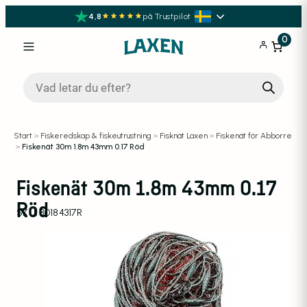
4,8
på Trustpilot
0
Produktsökning
Start
>
Fiskeredskap & fiskeutrustning
>
Fisknät Laxen
>
Fiskenät för Abborre
>
Fiskenät 30m 1.8m 43mm 0.17 Röd
Fiskenät 30m 1.8m 43mm 0.17
Röd
SKU:
30184317R