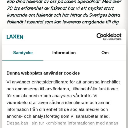
Köp dina fiskenät av oss på Laxen Specialnät; Med över
70 års erfarenhet av fiskenät har vi ett mycket stort
kunnande om fiskenät och här hittar du Sveriges bästa
fiskenät i tusental som kan levereras omgående till dig.
Ytterligare information
Samtycke
Information
Om
Vikt
Denna webbplats använder cookies
Vi använder enhetsidentifierare för att anpassa innehållet
1,3 kg
och annonserna till användarna, tillhandahålla funktioner
för sociala medier och analysera vår trafik. Vi
vidarebefordrar även sådana identifierare och annan
Favoriter inom samma kategori
information från din enhet till de sociala medier och
annons- och analysföretag som vi samarbetar med.
Dessa kan i sin tur kombinera informationen med annan