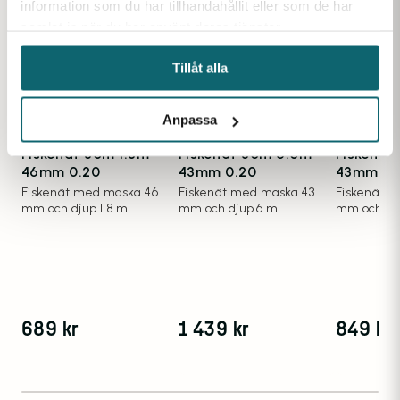
information som du har tillhandahållit eller som de har
samlat in när du har använt deras tjänster.
Tillåt alla
Anpassa
Fiskenät 30m 1.8m
Fiskenät 30m 6.0m
Fiskenät
46mm 0.20
43mm 0.20
43mm 0.
Fiskenät med maska 46
Fiskenät med maska 43
Fiskenät 
mm och djup 1.8 m.
mm och djup 6 m.
mm och dju
Trådgrovlek 0.20 mm.
Trådgrovlek 0.20 mm.
Trådgrovle
689
kr
1 439
kr
849
kr