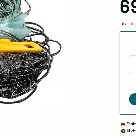
6
Inte i l
Frakt
14 d