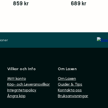
859
kr
689
kr
ioner
Villkor och Info
Om Laxen
Mitt konto
Om Laxen
Köp- och Leveransvillkor
Guider & Tips
Integritetspolicy
Kontakta oss
Ångra köp
Bruksanvisningar