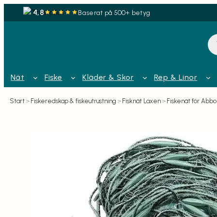
4,8
Baserat på 500+ betyg
Pr
Nät
Fiske
Kläder & Skor
Rep & Linor
Start
>
Fiskeredskap & fiskeutrustning
>
Fisknät Laxen
>
Fiskenät för Abbo