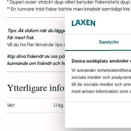
* Djupet avser sträckt djup vilket betyder fiskenätets djup
** En tunnare tråd fiskar bättre men innebär samtidigt lite
Tips: Åk slalom när du lägger ut dina fisknät och avsluta si
får mest fisk.
Samtycke
Vill du ha fler liknande tips om hur du fiskar med fisknät?
Köp dina fiskenät av oss på Laxen Specialnät; Med över 70 
Denna webbplats använder 
kunnande om fisknät och här hittar du Sveriges bästa fiskn
Vi använder enhetsidentifierar
sociala medier och analysera 
Ytterligare information
till de sociala medier och a
med annan information som du 
Vikt
1,1 kg