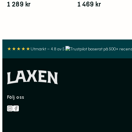
1 289
kr
1 469
kr
★★★★★
Utmärkt – 4.8 av 5
baserat på 500+ recens
Följ oss