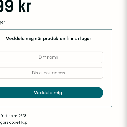
99
kr
ager
Meddela mig när produkten finns i lager
fritt t.o.m 23/8
agars öppet köp