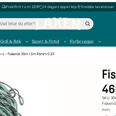
Fraktfritt t.o.m 23/8
14 dagars öppet köp
Snabba leveranser
oduktsökning
Grill & Rök
Sport & Fritid
Flytbryggor
rre
>
Fiskenät 30m 1.5m 46mm 0.25
Fi
46
SKU:
30
Fisken
mm.