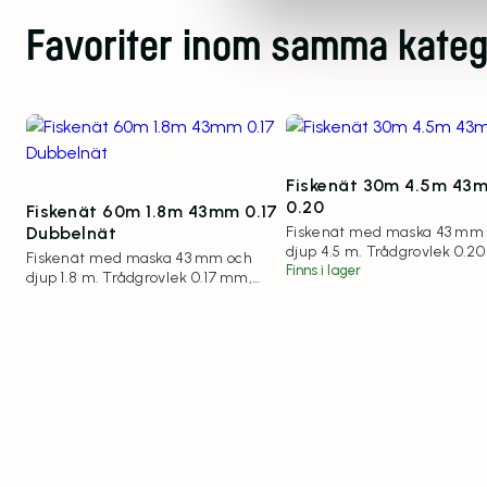
Favoriter inom samma kateg
Fiskenät 30m 4.5m 43
0.20
Fiskenät 60m 1.8m 43mm 0.17
Dubbelnät
Fiskenät med maska 43 mm
djup 4.5 m. Trådgrovlek 0.2
Fiskenät med maska 43 mm och
Finns i lager
djup 1.8 m. Trådgrovlek 0.17 mm,
längd 60 meter.