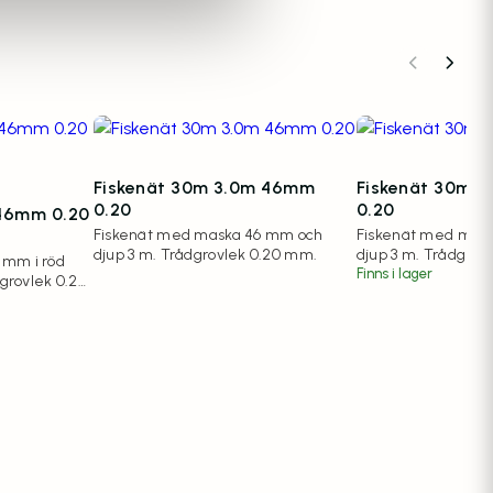
Fiskenät 30m 3.0m 46mm
Fiskenät 30m 
0.20
0.20
 46mm 0.20
Fiskenät med maska 46 mm och
Fiskenät med mas
djup 3 m. Trådgrovlek 0.20 mm.
djup 3 m. Trådgrov
 mm i röd
Finns i lager
dgrovlek 0.20