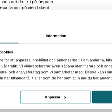
 innan det dras ut på längden.
 mer skador på dina fisknät.
sta fisknätet med en ”krok”. Ofta är det i kroken som du
Information
 Läs mer på
Laxens fisknätskola
.
års erfarenhet av fisknät har vi ett mycket stort
cookies
ät i tusental som kan levereras omgående till dig.
e för att anpassa innehållet och annonserna till användarna, tillh
vår trafik. Vi vidarebefordrar även sådana identifierare och anna
nnons- och analysföretag som vi samarbetar med. Dessa kan i sin
har tillhandahållit eller som de har samlat in när du har använt 
Anpassa