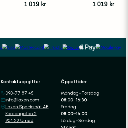
1 019
kr
1 019
kr
Kontaktuppgifter
Öppettider
090-77 87 45
Måndag–Torsdag
info@laxen.com
08:00–16:30
Laxen Specialnät AB
Fredag
Kardangatan 2
08:00–16:00
904 22 Umeå
Lördag–Söndag
Stängt