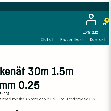
0
Logga in
Outlet
Presentkort
Kontakt
skenät 30m 1.5m
mm 0.25
154625
ät med maska 46 mm och djup 1.5 m. Trådgrovlek 0.25