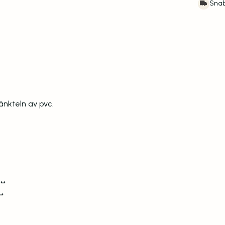
Snab
änkteln av pvc.
**
*