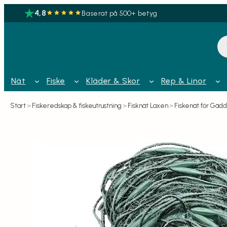
4,8
Baserat på 500+ betyg
Pr
Nät
Fiske
Kläder & Skor
Rep & Linor
Start
>
Fiskeredskap & fiskeutrustning
>
Fisknät Laxen
>
Fiskenät för Gäd