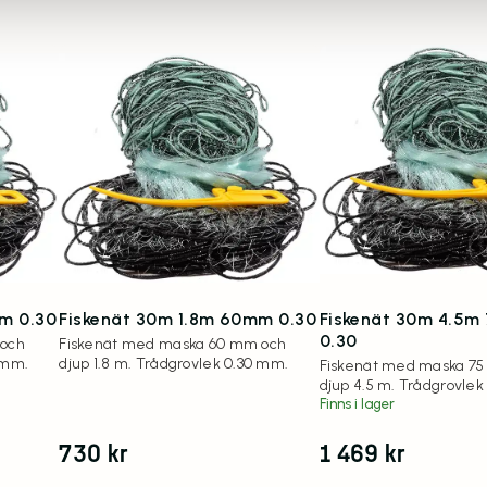
m 0.30
Fiskenät 30m 1.8m 60mm 0.30
Fiskenät 30m 4.5
0.30
 och
Fiskenät med maska 60 mm och
 mm.
djup 1.8 m. Trådgrovlek 0.30 mm.
Fiskenät med maska 7
djup 4.5 m. Trådgrovlek
Finns i lager
730
kr
1 469
kr