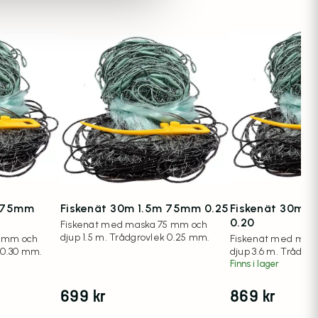
m 75mm
Fiskenät 30m 1.5m 75mm 0.25
Fiskenät 30m 
0.20
Fiskenät med maska 75 mm och
djup 1.5 m. Trådgrovlek 0.25 mm.
5 mm och
Fiskenät med mas
 0.30 mm.
djup 3.6 m. Trådgr
Finns i lager
699
kr
869
kr