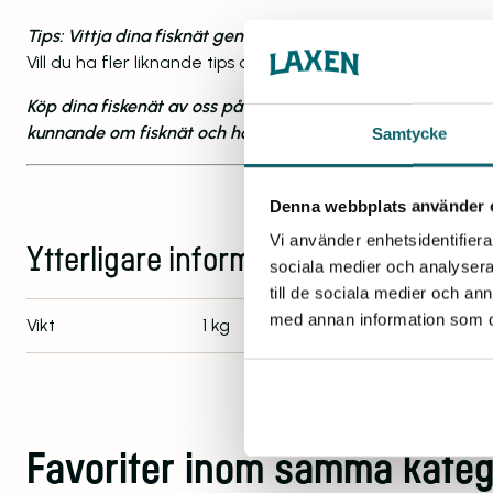
Tips: Vittja dina fisknät genom att ro längs med fisknäten o
Vill du ha fler liknande tips om hur du fiskar med fisknät?
Köp dina fiskenät av oss på Laxen Specialnät: Med över 70 å
kunnande om fisknät och här hittar du Sveriges bästa fiskn
Samtycke
Denna webbplats använder 
Vi använder enhetsidentifierar
Ytterligare information
sociala medier och analysera 
till de sociala medier och a
med annan information som du 
Vikt
1 kg
Favoriter inom samma kateg