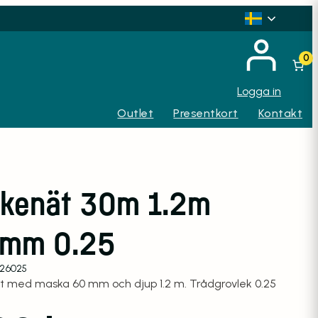
0
Logga in
Outlet
Presentkort
Kontakt
skenät 30m 1.2m
mm 0.25
126025
ät med maska 60 mm och djup 1.2 m. Trådgrovlek 0.25