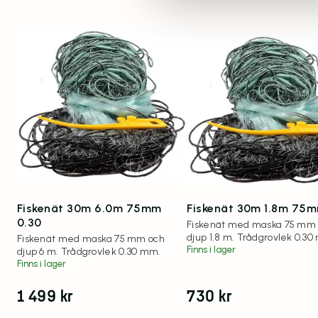
Fiskenät 30m 6.0m 75mm
Fiskenät 30m 1.8m 75m
0.30
Fiskenät med maska 75 mm
djup 1.8 m. Trådgrovlek 0.30
Fiskenät med maska 75 mm och
Finns i lager
djup 6 m. Trådgrovlek 0.30 mm.
Finns i lager
1 499
kr
730
kr