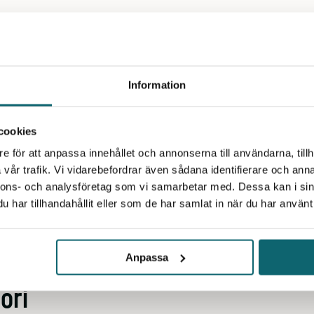
ch successivt träda upp ditt fisknät på nätstickan.
 Läs mer på
Laxens fisknätskola
.
rs erfarenhet av fisknät har vi ett mycket stort
ät i tusental som kan levereras omgående till dig.
Information
cookies
e för att anpassa innehållet och annonserna till användarna, tillh
vår trafik. Vi vidarebefordrar även sådana identifierare och anna
nnons- och analysföretag som vi samarbetar med. Dessa kan i sin
har tillhandahållit eller som de har samlat in när du har använt 
Anpassa
ori