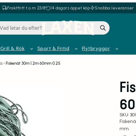
Fraktfritt t.o.m 23/8
14 dagars öppet köp
Snabba leveranser
oduktsökning
Grill & Rök
Sport & Fritid
Flytbryggor
da
>
Fiskenät 30m 1.2m 60mm 0.25
Fi
60
SKU:
30
Fisken
mm.