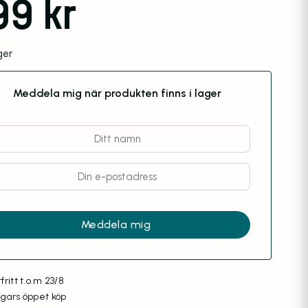
99
kr
ager
Meddela mig när produkten finns i lager
fritt t.o.m 23/8
agars öppet köp