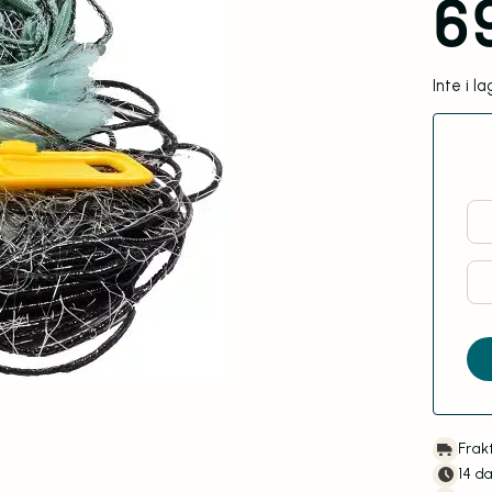
6
Inte i l
Frakt
14 d