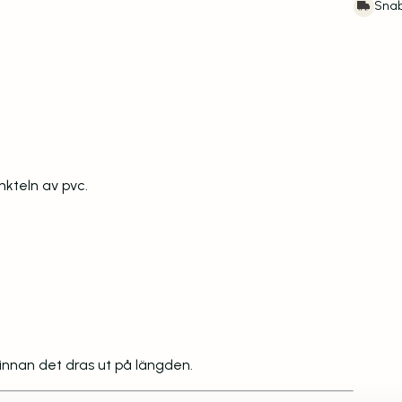
Snab
kteln av pvc.
 innan det dras ut på längden.