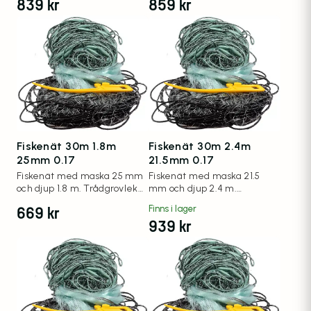
839
kr
859
kr
Fiskenät 30m 1.8m
Fiskenät 30m 2.4m
25mm 0.17
21.5mm 0.17
Fiskenät med maska 25 mm
Fiskenät med maska 21.5
och djup 1.8 m. Trådgrovlek
mm och djup 2.4 m.
0.17 mm.
Trådgrovlek 0.17 mm.
669
kr
Finns i lager
939
kr