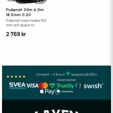
Fiskenät 30m 6.0m
18.5mm 0.20
Fiskenät med maska 18.5
mm och djup 6 m.
Trådgrovlek 0.20 mm.
2 769
kr
Utmärkt – 4.8 av 5
baserat på 500+
★★★★★
recensioner