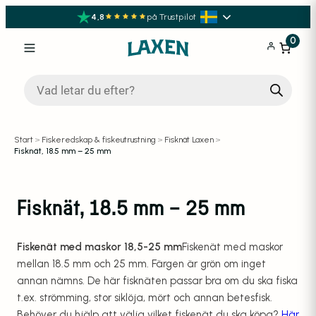
4,8
på Trustpilot
0
Produktsökning
Start
>
Fiskeredskap & fiskeutrustning
>
Fisknät Laxen
>
Fisknät, 18.5 mm – 25 mm
Fisknät, 18.5 mm – 25 mm
Fiskenät med maskor 18,5-25 mm
Fiskenät med maskor
mellan 18.5 mm och 25 mm. Färgen är grön om inget
annan nämns. De här fisknäten passar bra om du ska fiska
t.ex. strömming, stor siklöja, mört och annan betesfisk.
Behöver du hjälp att välja vilket fiskenät du ska köpa?
Här