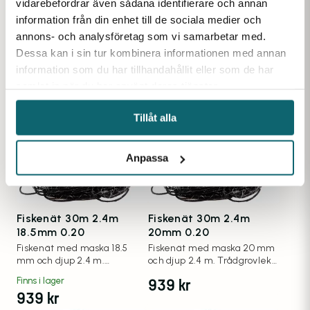
vidarebefordrar även sådana identifierare och annan
18.5mm 0.20
21.5mm 0.17
information från din enhet till de sociala medier och
Fiskenät med maska 18.5
Fiskenät med maska 21.5
annons- och analysföretag som vi samarbetar med.
mm och djup 1.8 m.
mm och djup 1.8 m.
Trådgrovlek 0.20 mm.
Trådgrovlek 0.17 mm.
Dessa kan i sin tur kombinera informationen med annan
909
kr
Finns i lager
information som du har tillhandahållit eller som de har
909
kr
samlat in när du har använt deras tjänster.
Tillåt alla
Anpassa
Fiskenät 30m 2.4m
Fiskenät 30m 2.4m
18.5mm 0.20
20mm 0.20
Fiskenät med maska 18.5
Fiskenät med maska 20 mm
mm och djup 2.4 m.
och djup 2.4 m. Trådgrovlek
Trådgrovlek 0.20 mm.
0.20 mm.
939
kr
Finns i lager
939
kr