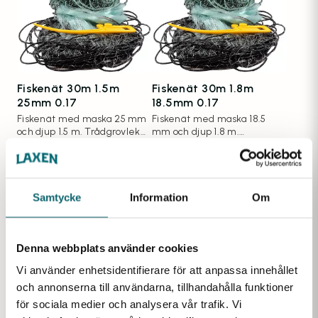
Fiskenät 30m 1.5m
Fiskenät 30m 1.8m
25mm 0.17
18.5mm 0.17
Fiskenät med maska 25 mm
Fiskenät med maska 18.5
och djup 1.5 m. Trådgrovlek
mm och djup 1.8 m.
0.17 mm.
Trådgrovlek 0.17 mm.
659
kr
Finns i lager
909
kr
Samtycke
Information
Om
Denna webbplats använder cookies
Vi använder enhetsidentifierare för att anpassa innehållet
och annonserna till användarna, tillhandahålla funktioner
för sociala medier och analysera vår trafik. Vi
Fiskenät 30m 1.8m
Fiskenät 30m 1.8m