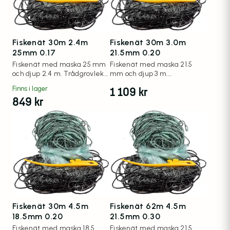
Fiskenät 30m 2.4m
Fiskenät 30m 3.0m
25mm 0.17
21.5mm 0.20
Fiskenät med maska 25 mm
Fiskenät med maska 21.5
och djup 2.4 m. Trådgrovlek
mm och djup 3 m.
0.17 mm.
Trådgrovlek 0.20 mm.
1 109
kr
Finns i lager
849
kr
Fiskenät 30m 4.5m
Fiskenät 62m 4.5m
18.5mm 0.20
21.5mm 0.30
Fiskenät med maska 18.5
Fiskenät med maska 21.5