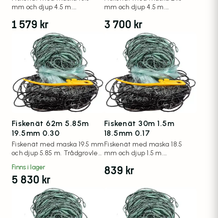
mm och djup 4.5 m.
mm och djup 4.5 m.
Trådgrovlek 0.20 mm.
Trådgrovlek 0.30 mm, längd
1 579
kr
3 700
kr
62 meter.
Fiskenät 62m 5.85m
Fiskenät 30m 1.5m
19.5mm 0.30
18.5mm 0.17
Fiskenät med maska 19.5 mm
Fiskenät med maska 18.5
och djup 5.85 m. Trådgrovlek
mm och djup 1.5 m.
0.30 mm, längd 62 meter.
Trådgrovlek 0.17 mm.
839
kr
Finns i lager
5 830
kr