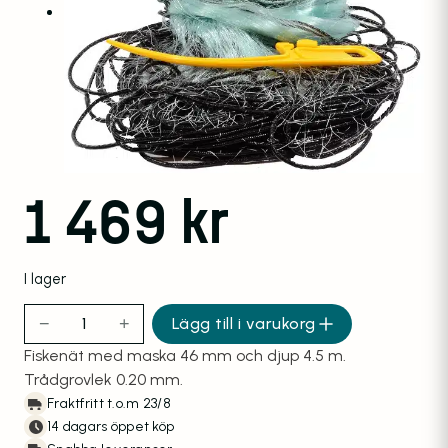
1 469
kr
I lager
−
+
Lägg till i varukorg
Fiskenät 30m 4.5m 46mm 0.20 mängd
Fiskenät med maska 46 mm och djup 4.5 m.
Trådgrovlek 0.20 mm.
Fraktfritt t.o.m 23/8
14 dagars öppet köp