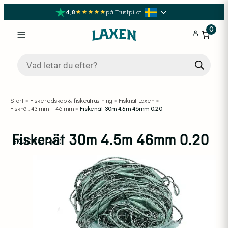
4,8
på Trustpilot
0
Produktsökning
Start
>
Fiskeredskap & fiskeutrustning
>
Fisknät Laxen
>
Fisknät, 43 mm – 46 mm
>
Fiskenät 30m 4.5m 46mm 0.20
Fiskenät 30m 4.5m 46mm 0.20
SKU:
30454620