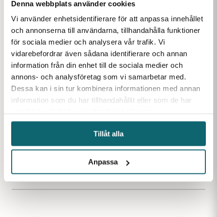
Denna webbplats använder cookies
Vi använder enhetsidentifierare för att anpassa innehållet
och annonserna till användarna, tillhandahålla funktioner
för sociala medier och analysera vår trafik. Vi
vidarebefordrar även sådana identifierare och annan
Fiskenät 30m 6.0m
Fiskenät 30m 1.8m
Fiskenät
information från din enhet till de sociala medier och
43mm 0.20
46mm 0.25
43mm 0.
annons- och analysföretag som vi samarbetar med.
Fiskenät med maska 43
Fiskenät med maska 46
Fiskenät 
Dessa kan i sin tur kombinera informationen med annan
mm och djup 6 m.
mm och djup 1.8 m.
mm och dju
Trådgrovlek 0.20 mm.
Trådgrovlek 0.25 mm.
Finns i lager
Trådgrovle
information som du har tillhandahållit eller som de har
längd 60 m
samlat in när du har använt deras tjänster.
Tillåt alla
1 439
kr
709
kr
1 889
k
Anpassa