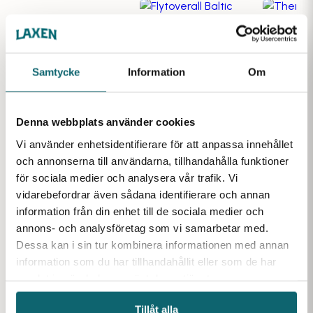
Thermot
Samtycke
Information
Om
flytinne
Flytoverall Baltic
svart
Amarok 5798, Svart
Flytväst Regatta
Röd
Extremt lä
Aquasafe Elite 170N
mycket hög 
+40kg Blå
Flytoverall i mycket hög
Denna webbplats använder cookies
unika vär
kvalitet från Svenska
Regatta AquaSafe Elite är
Vi använder enhetsidentifierare för att anpassa innehållet
Baltic. Extra mycket
Finns i lager
en lätt och bekväm
flytkraft och högt termiskt
och annonserna till användarna, tillhandahålla funktioner
uppblåsbar flytväst i hög
Finns i lager
skydd håller dig säker,
kvalitet.
för sociala medier och analysera vår trafik. Vi
varm och torr i alla väder!
vidarebefordrar även sådana identifierare och annan
information från din enhet till de sociala medier och
annons- och analysföretag som vi samarbetar med.
Dessa kan i sin tur kombinera informationen med annan
information som du har tillhandahållit eller som de har
samlat in när du har använt deras tjänster.
Tillåt alla