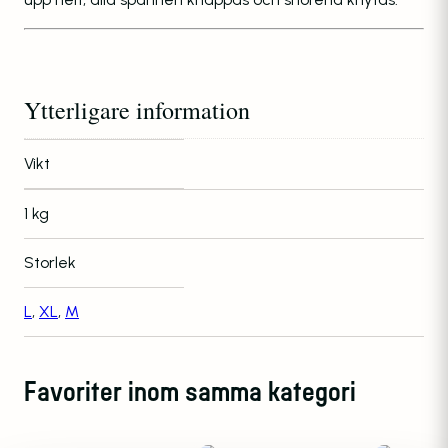
Ytterligare information
Vikt
1 kg
Storlek
L
,
XL
,
M
Favoriter inom samma kategori