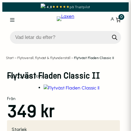
4,8
på Trustpilot
0
Produktsökning
Start
>
Flytoverall, flytväst & flytunderställ
>
Flytväst Fladen Classic II
Flytväst Fladen Classic II
SKU:
22-721-L-1973
Från
349
kr
Storlek