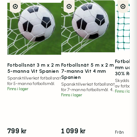
Fotbollsn
Fotbollsnät 3 m x 2 m
Fotbollsnät 5 m x 2 m
mm udda 
5-manna Vit Spanien
7-manna Vit 4 mm
30% Rab
Spanien
Spansktillverkat fotbollsnät
Skyddsnät 
för 5-manna fotbollsmål.
Spansktillverkat fotbollsnät
av fotbolla
Finns i lager
för 7-manna fotbollsmål. 4
avgränsnin
Finns i lager
mm trådgrovlek.
Finns i lager
mm.
799
kr
1 099
kr
Från