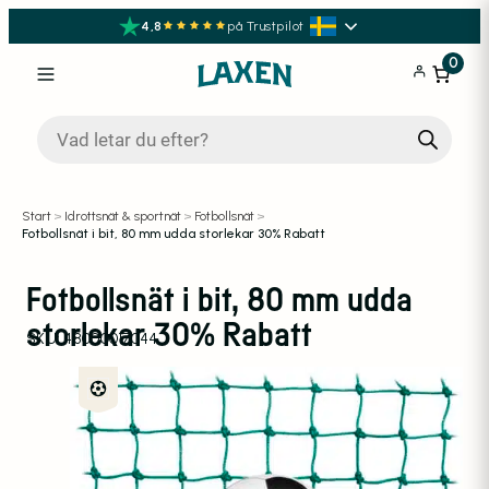
4,8
på Trustpilot
0
Produktsökning
Start
>
Idrottsnät & sportnät
>
Fotbollsnät
>
Fotbollsnät i bit, 80 mm udda storlekar 30% Rabatt
Fotbollsnät i bit, 80 mm udda
storlekar 30% Rabatt
SKU:
48000017044