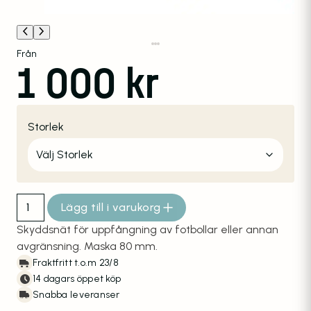
Från
1 000
kr
Storlek
Lägg till i varukorg
Fotbollsnät i bit, 80 mm udda storlekar 30% Rabatt mängd
Skyddsnät för uppfångning av fotbollar eller annan
avgränsning. Maska 80 mm.
Fraktfritt t.o.m 23/8
14 dagars öppet köp
Snabba leveranser