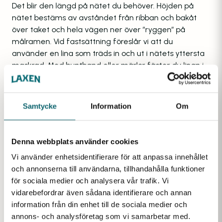
Det blir den längd på nätet du behöver. Höjden på
nätet bestäms av avståndet från ribban och bakåt
över taket och hela vägen ner över ”ryggen” på
målramen. Vid fastsättning föreslår vi att du
använder en lina som träds in och ut i nätets yttersta
maskrad. Med buntband eller märlor fäster du linan i
målramen i stället för att fästa själva nätet. På så sätt
kan nätet röra sig på linan vilket avlastar nätet och
ökar dess livslängd. En
gummilina
kan vara bra att
Samtycke
Information
Om
fästa på kortsidorna som dämpning.
För användning som uppfångsningsnät
: Träd en lina
Denna webbplats använder cookies
eller wire i nätets överkant och spänn sedan nätet
mellan stolpar, träd, byggnader eller annat där du
Vi använder enhetsidentifierare för att anpassa innehållet
behöver fånga upp bollar. Använd de smarta
och annonserna till användarna, tillhandahålla funktioner
nylonringarna
för att hänga upp nätet. En
gummilina
för sociala medier och analysera vår trafik. Vi
kan vara bra att fästa på kortsidorna som dämpning.
vidarebefordrar även sådana identifierare och annan
information från din enhet till de sociala medier och
BYGG DITT EGET 5-MANNA FOTBOLLSMÅL, SÅ HÄR
annons- och analysföretag som vi samarbetar med.