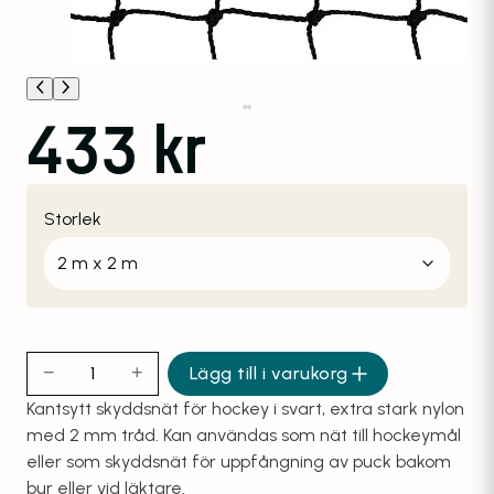
433
kr
Storlek
−
+
Lägg till i varukorg
Hockeynät 2mm svart nylon 40mm, kantsytt mängd
Kantsytt skyddsnät för hockey i svart, extra stark nylon
med 2 mm tråd. Kan användas som nät till hockeymål
eller som skyddsnät för uppfångning av puck bakom
bur eller vid läktare.