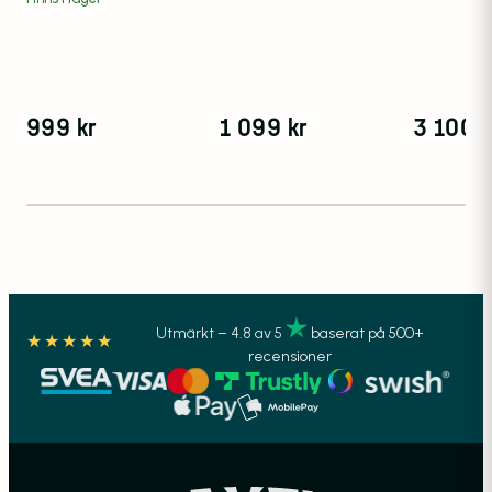
999
kr
1 099
kr
3 100
k
Utmärkt – 4.8 av 5
baserat på 500+
★★★★★
recensioner