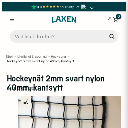
4,8
på Trustpilot
0
Produktsökning
Start
>
Idrottsnät & sportnät
>
Hockeynät
>
Hockeynät 2mm svart nylon 40mm, kantsytt
Hockeynät 2mm svart nylon
40mm, kantsytt
SKU:
800001137