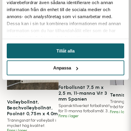
vidarebefordrar även sådana identifierare och annan
Favoriter inom samma kategori
information från din enhet till de sociala medier och
annons- och analysföretag som vi samarbetar med.
Dessa kan i sin tur kombinera informationen med annan
information som du har tillhandahållit eller som de har
samlat in när du har använt deras tjänster.
Tillåt alla
Anpassa
Fotbollsnät 7,5 m x
2,5 m, 11-manna Vit 3
Tennisnä
mm Spanien
Volleybollnät,
Träningsnät
Spansktillverkat fotbollsnät
tråd för lån
Beachvolleybollnät,
för 11-manna fotbollsmål. 3
Finns i lager
Poolnät 0,75m x 4.0m
mm trådgrovlek.
Finns i lager
Träningsnät för volleyboll i
mycket hög kvalitet.
Finns i lager