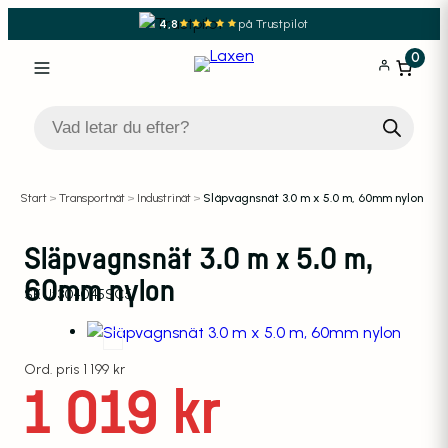
4,8
på Trustpilot
0
Produktsökning
Start
>
Transportnät
>
Industrinät
>
Släpvagnsnät 3.0 m x 5.0 m, 60mm nylon
Släpvagnsnät 3.0 m x 5.0 m,
60mm nylon
SKU:
304045SC5
Det ursprungliga priset va
Det nuvarande priset är: 1
1 199
kr
1 019
kr