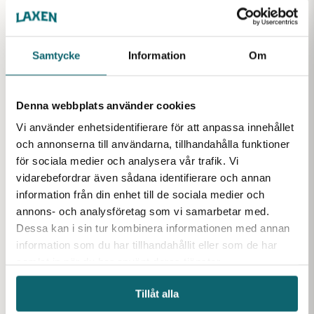
Samtycke
Information
Om
Containernät 3.5 m x
Containernät 3.0 m x
Containe
Denna webbplats använder cookies
7.0 m, 30 mm PE,
5.0 m, 40×40 mm PE,
5.0 m, 5
Fyrkantmaska
Öglor i hörnen
Diagona
Vi använder enhetsidentifierare för att anpassa innehållet
Transportnät/lastnät för
Transportnät/lastnät för
Transportnä
och annonserna till användarna, tillhandahålla funktioner
container i 30mm
container i 40mm
container 
för sociala medier och analysera vår trafik. Vi
fyrkantmaska för
Finns i lager
fyrkantmaska för
Finns i lager
diagonalma
Finns i lager
lastväxlare. Grön polyeten.
liftdumper. Grön polyeten
liftdumper
vidarebefordrar även sådana identifierare och annan
med öglor i hörnen.
information från din enhet till de sociala medier och
annons- och analysföretag som vi samarbetar med.
Dessa kan i sin tur kombinera informationen med annan
information som du har tillhandahållit eller som de har
samlat in när du har använt deras tjänster.
Tillåt alla