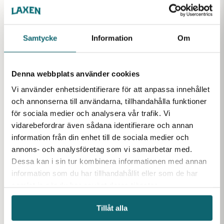
3 m x 5 m
Samtycke
Information
Om
Favoriter inom samma kategori
Denna webbplats använder cookies
Vi använder enhetsidentifierare för att anpassa innehållet
och annonserna till användarna, tillhandahålla funktioner
för sociala medier och analysera vår trafik. Vi
vidarebefordrar även sådana identifierare och annan
information från din enhet till de sociala medier och
annons- och analysföretag som vi samarbetar med.
Dessa kan i sin tur kombinera informationen med annan
information som du har tillhandahållit eller som de har
Innebandynät 1 mm
Inneband
svart nylon 40mm,
samlat in när du har använt deras tjänster.
Svart Ny
Innebandynät i bit,
kantsytt
Svart Nylon 2 mm
Nätbitar för
Skyddsnät för innebandy i
Tillåt alla
tillverka nät
Skyddsnät för innebandy i
svart nylon med 1 mm tråd.
uppfångnin
Finns i lager
svart nylon med 2 mm
Kan användas som nät till
Finns i lager