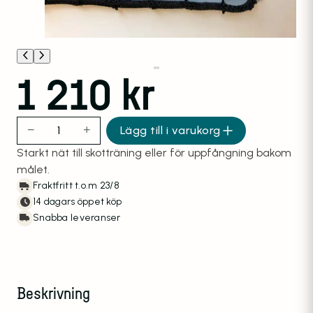
1 210
kr
−
+
Lägg till i varukorg
Innebandynät 2mm svart nylon 40mm kantsydd 3 m x 5
Starkt nät till skotträning eller för uppfångning bakom
målet.
Fraktfritt t.o.m 23/8
14 dagars öppet köp
Snabba leveranser
Beskrivning