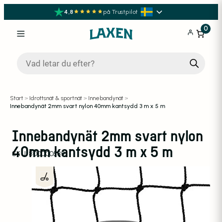
4,8
på Trustpilot
0
Produktsökning
Start
>
Idrottsnät & sportnät
>
Innebandynät
>
Innebandynät 2mm svart nylon 40mm kantsydd 3 m x 5 m
Innebandynät 2mm svart nylon
40mm kantsydd 3 m x 5 m
SKU:
800000589