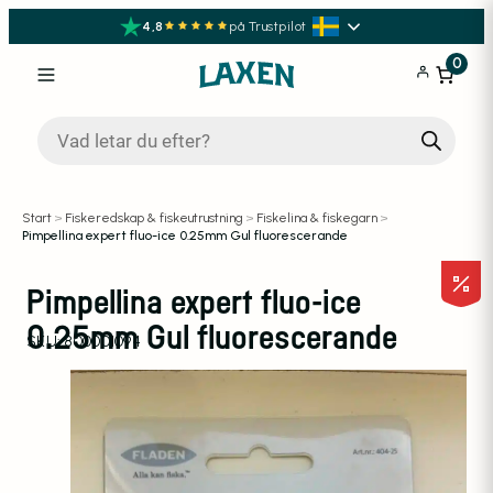
4,8
på Trustpilot
0
Produktsökning
Start
>
Fiskeredskap & fiskeutrustning
>
Fiskelina & fiskegarn
>
Pimpellina expert fluo-ice 0.25mm Gul fluorescerande
Pimpellina expert fluo-ice
0.25mm Gul fluorescerande
SKU:
800001094