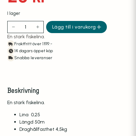
I lager
−
+
Lägg till i varukorg
Pimpellina expert fluo-ice 0.25mm Gul fluorescerande m
En stark fiskelina.
Fraktfritt över 1199:-
14 dagars öppet köp
Snabba leveranser
Beskrivning
En stark fiskelina.
Lina 0,25
Längd 50m
Draghållfasthet 4,5kg