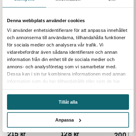
Flagglina 5 mm, 25 m
Denna webbplats använder cookies
25 meter flagglina. För
Vi använder enhetsidentifierare för att anpassa innehållet
hockeynät, fotbollsnät,
kattnät m.m.
Finns i lager
och annonserna till användarna, tillhandahålla funktioner
Lina, Pol
för sociala medier och analysera vår trafik. Vi
vit, 1.4 
vidarebefordrar även sådana identifierare och annan
Sjunkande 
Lina svart sjunkande
information från din enhet till de sociala medier och
hög kvalite
2.5 mm, 150m
dimensione
Finns i lager
annons- och analysföretag som vi samarbetar med.
Mjuk sjunkande lina,
Dessa kan i sin tur kombinera informationen med annan
perfekt till fiskekulor och
information som du har tillhandahållit eller som de har
fendrar.
Finns i lager
samlat in när du har använt deras tjänster.
Tillåt alla
Anpassa
Från
215
kr
128
kr
200
kr