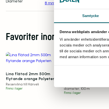
Diameter
8 mm
,
10 mm
,
12 mm
,
6 mm
Samtycke
Denna webbplats använder 
Favoriter inom samma kateg
Vi använder enhetsidentifierar
sociala medier och analysera 
till de sociala medier och a
med annan information som du 
Lina flätad 2mm 500m
Lina, vit flätad sjunka
flytande orange Polyeten
nylonlina 2mm 100m
Reservlina till Härveli
Sjunkande lina i vit nylon 
Finns i lager
diameter, 100 m
Finns i lager