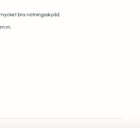
 mycket bra nötningsskydd.
t m.m.