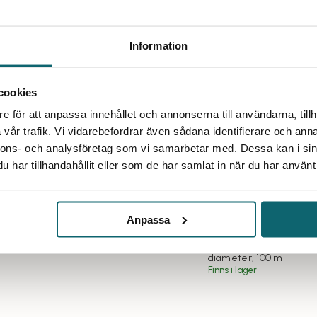
Information
cookies
ori
e för att anpassa innehållet och annonserna till användarna, tillh
vår trafik. Vi vidarebefordrar även sådana identifierare och anna
nnons- och analysföretag som vi samarbetar med. Dessa kan i sin
har tillhandahållit eller som de har samlat in när du har använt 
Flagglina Svensk 5mm, 200m
nde
200 meter flagglina. För hockeynät,
Lina, vit flätad sj
Anpassa
fotbollsnät, kattnät m.m.
nylonlina 3mm 100
Finns i lager
med 2 mm
Sjunkande lina i vit ny
diameter, 100 m
Finns i lager