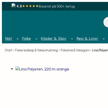
4,8
Baserat på 500+ betyg
Pr
Nät
Fiske
Kläder & Skor
Rep & Linor
Start
>
Fiskeredskap & fiskeutrustning
>
Fiskelina & fiskegarn
>
Lina Polye