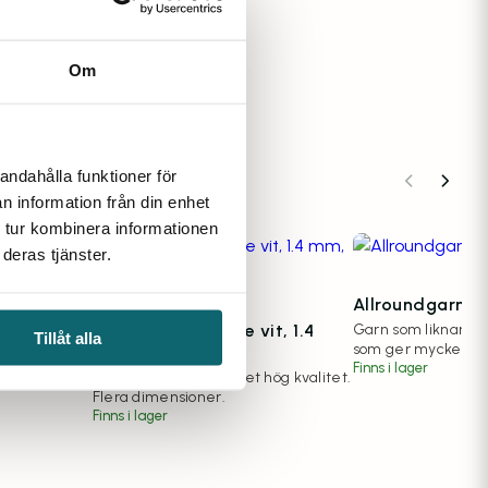
Om
andahålla funktioner för
n information från din enhet
 tur kombinera informationen
deras tjänster.
Allroundgarn,1
unkande
Lina, Polyestersilke vit, 1.4
Garn som liknar bom
Tillåt alla
som ger mycket br
m
mm, 200 m
Finns i lager
lon med 3 mm
Sjunkande lina i mycket hög kvalitet.
Flera dimensioner.
Finns i lager