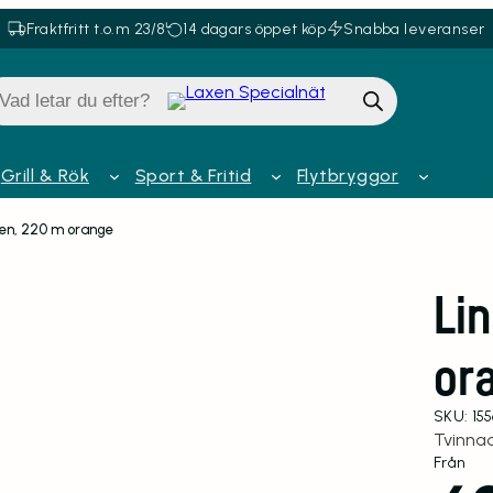
Fraktfritt t.o.m 23/8
14 dagars öppet köp
Snabba leveranser
oduktsökning
Grill & Rök
Sport & Fritid
Flytbryggor
ten, 220 m orange
Li
or
SKU:
15
Tvinnad
Från