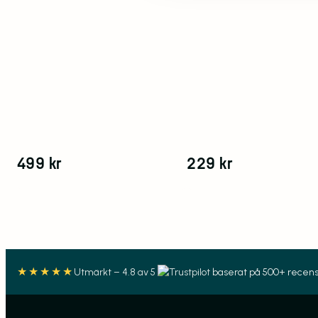
499
kr
229
kr
★★★★★
Utmärkt – 4.8 av 5
baserat på 500+ recens