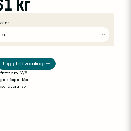
61
kr
eter
Lägg till i varukorg
olyeten, 220 m orange mängd
fritt t.o.m 23/8
agars öppet köp
ba leveranser