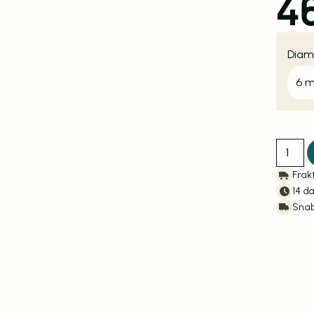
4
Diam
Lina P
Frakt
14 d
Snab