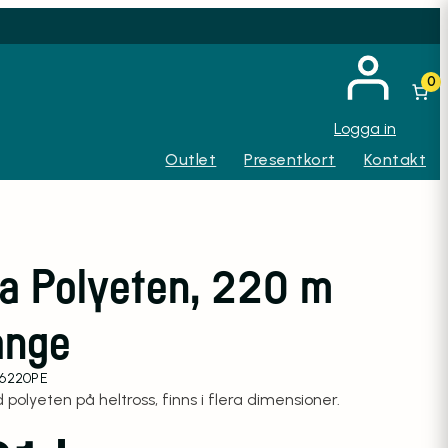
0
Logga in
Outlet
Presentkort
Kontakt
na Polyeten, 220 m
ange
56220PE
 polyeten på heltross, finns i flera dimensioner.