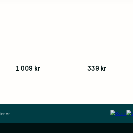
1 009
kr
339
kr
ioner