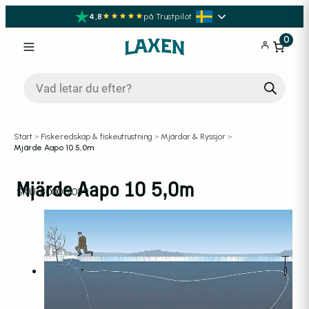
4,8
på Trustpilot
0
Produktsökning
Start
>
Fiskeredskap & fiskeutrustning
>
Mjärdar & Ryssjor
>
Mjärde Aapo 10 5,0m
Mjärde Aapo 10 5,0m
SKU:
800001089