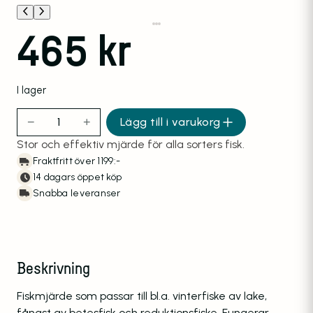
465
kr
I lager
−
+
Lägg till i varukorg
Mjärde Aapo 10 5,0m mängd
Stor och effektiv mjärde för alla sorters fisk.
Fraktfritt över 1199:-
14 dagars öppet köp
Snabba leveranser
Beskrivning
Fiskmjärde som passar till bl.a. vinterfiske av lake,
fångst av betesfisk och reduktionsfiske. Fungerar