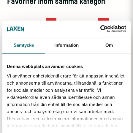
Favoriter inom samma kategori
Samtycke
Information
Om
Denna webbplats använder cookies
Vi använder enhetsidentifierare för att anpassa innehållet
och annonserna till användarna, tillhandahålla funktioner
Sänkhåv rund 80 cm
för sociala medier och analysera vår trafik. Vi
Rund sänkhåv med 80 cm
vidarebefordrar även sådana identifierare och annan
diameter. För betesfisk.
information från din enhet till de sociala medier och
Finns i lager
annons- och analysföretag som vi samarbetar med.
Dessa kan i sin tur kombinera informationen med annan
information som du har tillhandahållit eller som de har
Mjärde Paraply
samlat in när du har använt deras tjänster.