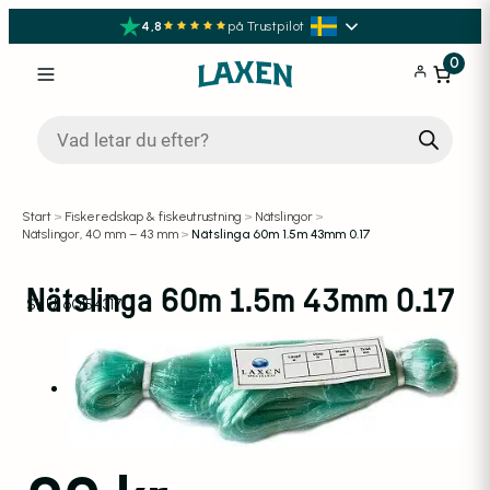
4,8
på Trustpilot
0
Produktsökning
Start
>
Fiskeredskap & fiskeutrustning
>
Nätslingor
>
Nätslingor, 40 mm – 43 mm
>
Nätslinga 60m 1.5m 43mm 0.17
Nätslinga 60m 1.5m 43mm 0.17
SKU:
60154317