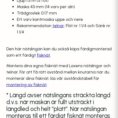
Djup 1.5 m (5 fot) **
Maska 43 mm (14 varv per aln)
Trådgrovlek 0.17 mm
Ett varv kantmaska uppe och nere
Rekommendation
telnar
: Flöt nr. 1 1/4 och Sänk nr.
1 1/4
Den här nätslingan kan du också köpa färdigmonterad
som ett färdigt
fisknät
.
Montera dina egna fisknät med Laxens nätslingor och
telnar. För att få rätt avstånd mellan knutarna när du
monterar dina fisknät, läs vår avståndstabell för
montering av fisknät
.
* Längd avser nätslingans sträckta längd
d.v.s. när maskan är fullt utsträckt i
längdled och helt ”platt”. När nätslingan
monteras till ett färdigt fisknät monteras