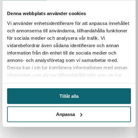
Favoriter inom samma kategori
Denna webbplats använder cookies
Vi använder enhetsidentifierare för att anpassa innehållet
och annonserna till användarna, tillhandahålla funktioner
för sociala medier och analysera vår trafik. Vi
vidarebefordrar även sådana identifierare och annan
information från din enhet till de sociala medier och
annons- och analysföretag som vi samarbetar med.
Nätslinga 60m 1.5m
Nätslinga 120m 3.0m
Nätsling
43mm 0.25
40mm 0.15
40mm 0.
Dessa kan i sin tur kombinera informationen med annan
Nätslinga med maska 43
Nätslinga i heldragen grön
Nätslinga 
information som du har tillhandahållit eller som de har
mm och djup 1.5 m.
nylon med maska 40 mm.
nylon med
samlat in när du har använt deras tjänster.
Trådgrovlek 0.25 mm.
Finns i lager
Finns i lager
Tillåt alla
Anpassa
147
kr
245
kr
113
kr