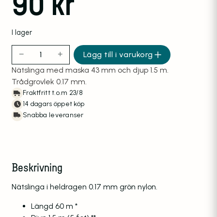
90
kr
I lager
−
+
Lägg till i varukorg
Nätslinga 60m 1.5m 43mm 0.17 mängd
Nätslinga med maska 43 mm och djup 1.5 m.
Trådgrovlek 0.17 mm.
Fraktfritt t.o.m 23/8
14 dagars öppet köp
Snabba leveranser
Beskrivning
Nätslinga i heldragen 0.17 mm grön nylon.
Längd 60 m *