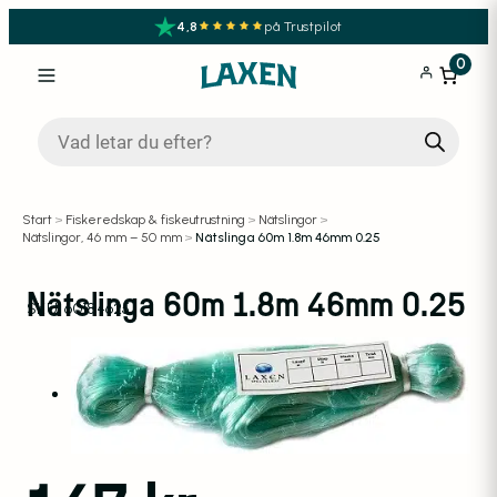
4,8
på Trustpilot
0
Produktsökning
Start
>
Fiskeredskap & fiskeutrustning
>
Nätslingor
>
Nätslingor, 46 mm – 50 mm
>
Nätslinga 60m 1.8m 46mm 0.25
Nätslinga 60m 1.8m 46mm 0.25
SKU:
60184625