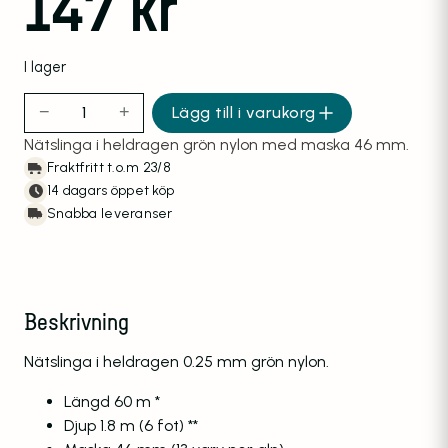
147
kr
I lager
−
+
Lägg till i varukorg
Nätslinga 60m 1.8m 46mm 0.25 mängd
Nätslinga i heldragen grön nylon med maska 46 mm.
Fraktfritt t.o.m 23/8
14 dagars öppet köp
Snabba leveranser
Beskrivning
Nätslinga i heldragen 0.25 mm grön nylon.
Längd 60 m *
Djup 1.8 m (6 fot) **