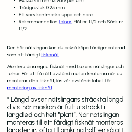
Maska 46 mm (13 varv per aln)
Trådgrovlek 0.25 mm
Ett varv kantmaska uppe och nere
Rekommendation
telnar
: Flöt nr. 1 1/2 och Sänk nr.
1 1/2
Den här nätslingan kan du också köpa färdigmonterad
som ett färdigt
fiskenät
.
Montera dina egna fisknät med Laxens nätslingor och
telnar. För att få rätt avstånd mellan knutarna när du
monterar dina fisknät, läs vår avståndstabell för
montering av fisknät
.
* Längd avser nätslingans sträckta längd
d.v.s. när maskan är fullt utsträckt i
längdled och helt ”platt”. När nätslingan
monteras till ett färdigt fisknät monteras
längden in, ofta till omkring hälften så att