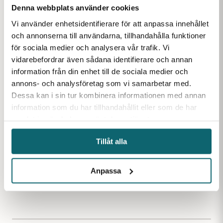
Denna webbplats använder cookies
Favoriter inom samma kategori
Vi använder enhetsidentifierare för att anpassa innehållet
och annonserna till användarna, tillhandahålla funktioner
för sociala medier och analysera vår trafik. Vi
vidarebefordrar även sådana identifierare och annan
information från din enhet till de sociala medier och
annons- och analysföretag som vi samarbetar med.
Nätslinga 60m 3.0m
Nätslinga 60m 3.0m
Nätsling
50mm 0.25
46mm 0.20
50mm 0.
Dessa kan i sin tur kombinera informationen med annan
Nätslinga i heldragen grön
Nätslinga i heldragen grön
Nätslinga 
information som du har tillhandahållit eller som de har
nylon med maska 50 mm.
nylon med maska 46 mm.
nylon med
samlat in när du har använt deras tjänster.
Finns i lager
Finns i lager
Finns i lager
Tillåt alla
Anpassa
133
kr
138
kr
320
kr