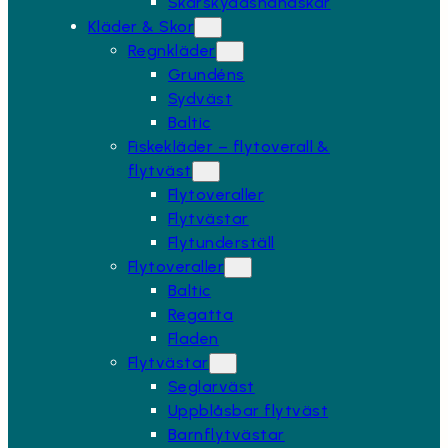
Skärskyddshandskar
Kläder & Skor
Regnkläder
Grundéns
Sydväst
Baltic
Fiskekläder – flytoverall &
flytväst
Flytoveraller
Flytvästar
Flytunderställ
Flytoveraller
Baltic
Regatta
Fladen
Flytvästar
Seglarväst
Uppblåsbar flytväst
Barnflytvästar