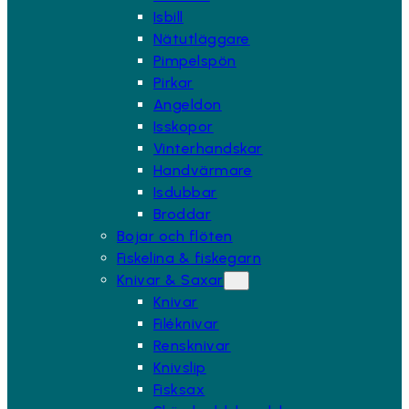
Isbill
Nätutläggare
Pimpelspön
Pirkar
Angeldon
Isskopor
Vinterhandskar
Handvärmare
Isdubbar
Broddar
Bojar och flöten
Fiskelina & fiskegarn
Knivar & Saxar
Knivar
Filéknivar
Rensknivar
Knivslip
Fisksax