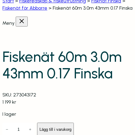
Start
>
Fiskeredskap & fiskeutrustning
>
Fisknät Finska
>
Fiskenät för Abborre
>
Fiskenät 60m 3.0m 43mm 0.17 Finska
Meny
Fiskenät 60m 3.0m
43mm 0.17 Finska
SKU:
273043172
1 199
kr
I lager
F
−
+
Lägg till i varukorg
i