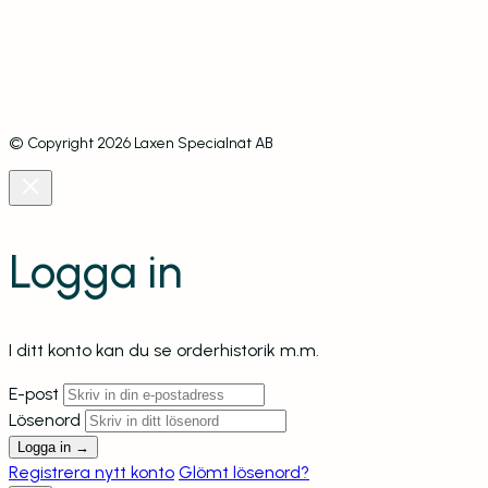
Jag godkänner att mina uppgifter hanteras i enlighet med
gällande lag och att de används till att kontakta mig utifrån det
inskickade formuläret.
© Copyright
2026
Laxen Specialnät AB
Logga in
I ditt konto kan du se orderhistorik m.m.
E-post
Lösenord
Logga in →
Registrera nytt konto
Glömt lösenord?