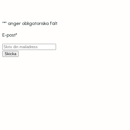
Få vårt nyhetsbrev
Ta del av rabatter och erbjudanden.
”
*
” anger obligatoriska fält
E-post
*