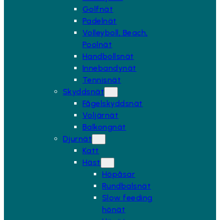
Golfnät
Padelnät
Volleyboll, Beach,
Poolnät
Handbollsnät
Innebandynät
Tennisnät
Skyddsnät
Fågelskyddsnät
Voljärnät
Balkongnät
Djurnät
Katt
Häst
Höpåsar
Rundbalsnät
Slow feeding
hönät