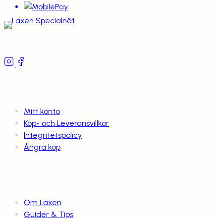
Följ oss
Villkor och Info
Mitt konto
Köp- och Leveransvillkor
Integritetspolicy
Ångra köp
Om Laxen
Om Laxen
Guider & Tips